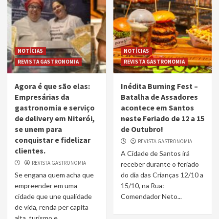
NOTÍCIAS
NOTÍCIAS
REVISTA GASTRONOMIA
REVISTA GASTRONOMIA
Agora é que são elas:
Inédita Burning Fest –
Empresárias da
Batalha de Assadores
gastronomia e serviço
acontece em Santos
de delivery em Niterói,
neste Feriado de 12 a 15
se unem para
de Outubro!
conquistar e fidelizar
REVISTA GASTRONOMIA
clientes.
A Cidade de Santos irá
REVISTA GASTRONOMIA
receber durante o feriado
Se engana quem acha que
do dia das Crianças 12/10 a
empreender em uma
15/10, na Rua:
cidade que une qualidade
Comendador Neto...
de vida, renda per capita
alta, turismo e...