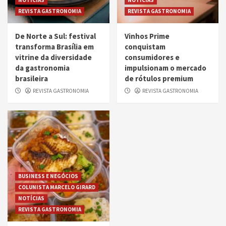
NOTÍCIAS
NOTÍCIAS
REVISTA GASTRONOMIA
REVISTA GASTRONOMIA
De Norte a Sul: festival
Vinhos Prime
transforma Brasília em
conquistam
vitrine da diversidade
consumidores e
da gastronomia
impulsionam o mercado
brasileira
de rótulos premium
REVISTA GASTRONOMIA
REVISTA GASTRONOMIA
BUSINESS E NEGÓCIOS
COLUNISTA MARCELO GIRARD
NOTÍCIAS
REVISTA GASTRONOMIA