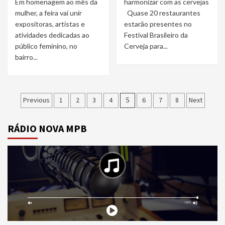
Em homenagem ao mês da
harmonizar com as cervejas
mulher, a feira vai unir
Quase 20 restaurantes
expositoras, artistas e
estarão presentes no
atividades dedicadas ao
Festival Brasileiro da
público feminino, no
Cerveja para...
bairro...
Navegação
Previous
1
2
3
4
5
6
7
8
Next
por
RÁDIO NOVA MPB
posts