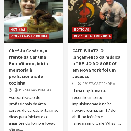
NOTÍCIAS
NOTÍCIAS
REVISTA GASTRONOMIA
REVISTA GASTRONOMIA
Chef Ju Cesário, à
CAFÈ WHAT?: O
frente da Cantina
lançamento da música
BuonGiorno, inicia
o “BEIJO DO GORDO!”
mentoria à
em Nova York foi um
profissionais de
sucesso
cozinha
REVISTA GASTRONOMIA
REVISTA GASTRONOMIA
Luzes, aplausos e
Especialização de
reconhecimento
profissionais da área,
impulsionaram à noite
cursos do cardápio italiano,
nova-iorquina, em 17 de
dicas para iniciantes e
abril, no icônico e
amantes do forno e fogão,
famosíssimo Café Wha? –...
são as...