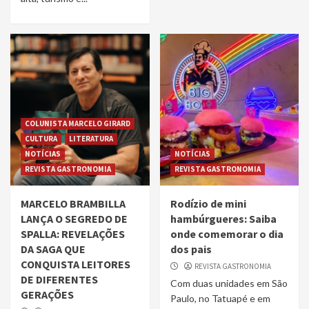
COLUNISTA MARCELO GIRARD
CULTURA
LITERATURA
NOTÍCIAS
NOTÍCIAS
REVISTA GASTRONOMIA
REVISTA GASTRONOMIA
MARCELO BRAMBILLA
Rodízio de mini
LANÇA O SEGREDO DE
hambúrgueres: Saiba
SPALLA: REVELAÇÕES
onde comemorar o dia
DA SAGA QUE
dos pais
CONQUISTA LEITORES
REVISTA GASTRONOMIA
DE DIFERENTES
Com duas unidades em São
GERAÇÕES
Paulo, no Tatuapé e em