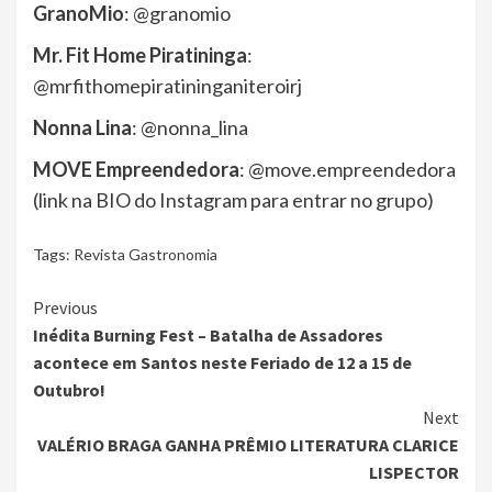
GranoMio
: @granomio
Mr. Fit Home Piratininga
:
@mrfithomepiratininganiteroirj
Nonna Lina
: @nonna_lina
MOVE Empreendedora
: @move.empreendedora
(link na BIO do Instagram para entrar no grupo)
Tags:
Revista Gastronomia
Continue
Previous
Inédita Burning Fest – Batalha de Assadores
Reading
acontece em Santos neste Feriado de 12 a 15 de
Outubro!
Next
VALÉRIO BRAGA GANHA PRÊMIO LITERATURA CLARICE
LISPECTOR