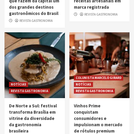
que fazem da capital um
receitas artesanais em
dos grandes destinos
marca registrada
gastronômicos do Brasil
REVISTA GASTRONOMIA
REVISTA GASTRONOMIA
COLUNISTA MARCELO GIRARD
NOTÍCIAS
NOTÍCIAS
REVISTA GASTRONOMIA
REVISTA GASTRONOMIA
De Norte a Sul: festival
Vinhos Prime
transforma Brasília em
conquistam
vitrine da diversidade
consumidores e
da gastronomia
impulsionam o mercado
brasileira
de rótulos premium