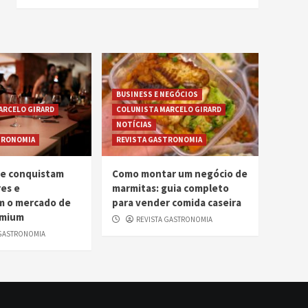
BUSINESS E NEGÓCIOS
ARCELO GIRARD
COLUNISTA MARCELO GIRARD
NOTÍCIAS
TRONOMIA
REVISTA GASTRONOMIA
me conquistam
Como montar um negócio de
es e
marmitas: guia completo
m o mercado de
para vender comida caseira
emium
REVISTA GASTRONOMIA
 GASTRONOMIA