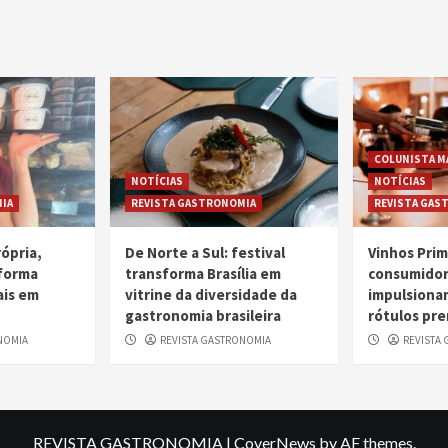
COLUNISTA M
NOTÍCIAS
NOTÍCIAS
IA
REVISTA GASTRONOMIA
REVISTA GAS
ópria,
De Norte a Sul: festival
Vinhos Pri
sforma
transforma Brasília em
consumidor
ais em
vitrine da diversidade da
impulsiona
gastronomia brasileira
rótulos pr
NOMIA
REVISTA GASTRONOMIA
REVISTA
REVISTA GASTRONOMIA
|
CoverNews
by AF themes.