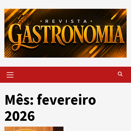
Skip
to
content
Primary
Menu
Mês: fevereiro
2026