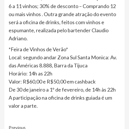
6 a 11 vinhos; 30% de desconto – Comprando 12
ou mais vinhos . Outra grande atração do evento
será a oficina de drinks, feitos com vinhos e
espumante, realizada pelo bartender Claudio
Adriano.
*Feira de Vinhos de Verão*
Local: segundo andar Zona Sul Santa Monica: Av.
das Américas 8.888, Barra da Tijuca
Horário: 14h as 22h
Valor: R$60,00 e R$50,00 em cashback
De 30 de janeiro a 1º de fevereiro, de 14h às 22h
A participação na oficina de drinks guiada é um
valor a parte.
Continue
Previous