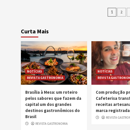
Nave
1
2
por
posts
Curta Mais
NOTÍCIAS
NOTÍCIAS
REVISTA GASTRONOMIA
REVISTA GASTRONOM
Brasília à Mesa: um roteiro
Com produção pr
pelos sabores que fazem da
Cafeterisa tran
capital um dos grandes
receitas artesan
destinos gastronômicos do
marca registrada
Brasil
REVISTA GASTRO
REVISTA GASTRONOMIA