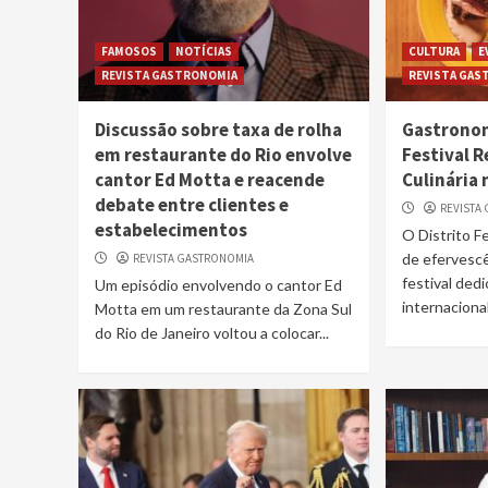
FAMOSOS
NOTÍCIAS
CULTURA
E
REVISTA GASTRONOMIA
REVISTA GAS
Discussão sobre taxa de rolha
Gastronom
em restaurante do Rio envolve
Festival 
cantor Ed Motta e reacende
Culinária 
debate entre clientes e
REVISTA
estabelecimentos
O Distrito 
de efervesc
REVISTA GASTRONOMIA
festival dedi
Um episódio envolvendo o cantor Ed
internacional
Motta em um restaurante da Zona Sul
do Rio de Janeiro voltou a colocar...