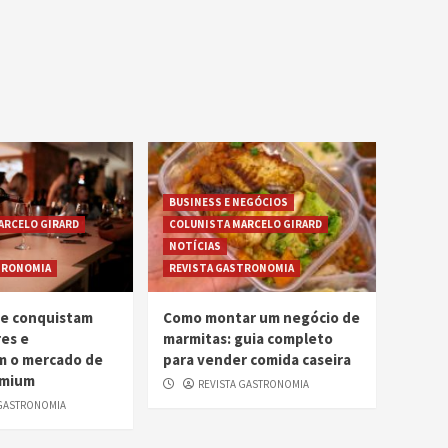
BUSINESS E NEGÓCIOS
ARCELO GIRARD
COLUNISTA MARCELO GIRARD
NOTÍCIAS
TRONOMIA
REVISTA GASTRONOMIA
me conquistam
Como montar um negócio de
es e
marmitas: guia completo
m o mercado de
para vender comida caseira
emium
REVISTA GASTRONOMIA
 GASTRONOMIA