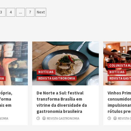
gação
3
4
…
7
Next
COLUNISTA M
NOTÍCIAS
NOTÍCIAS
IA
REVISTA GASTRONOMIA
REVISTA GAS
ópria,
De Norte a Sul: festival
Vinhos Pri
sforma
transforma Brasília em
consumidor
ais em
vitrine da diversidade da
impulsiona
gastronomia brasileira
rótulos pr
NOMIA
REVISTA GASTRONOMIA
REVISTA