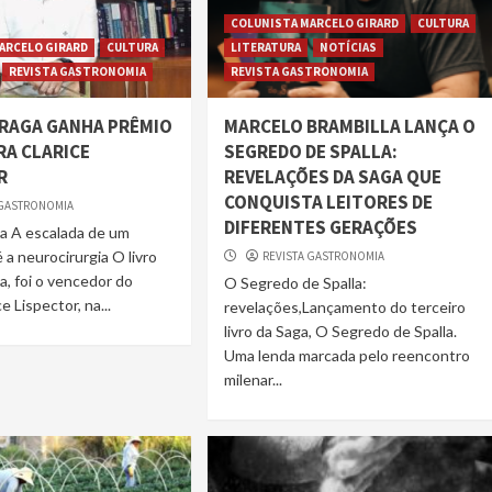
COLUNISTA MARCELO GIRARD
CULTURA
ARCELO GIRARD
CULTURA
LITERATURA
NOTÍCIAS
REVISTA GASTRONOMIA
REVISTA GASTRONOMIA
BRAGA GANHA PRÊMIO
MARCELO BRAMBILLA LANÇA O
RA CLARICE
SEGREDO DE SPALLA:
R
REVELAÇÕES DA SAGA QUE
CONQUISTA LEITORES DE
 GASTRONOMIA
DIFERENTES GERAÇÕES
a A escalada de um
é a neurocirurgia O livro
REVISTA GASTRONOMIA
, foi o vencedor do
O Segredo de Spalla:
e Lispector, na...
revelações,Lançamento do terceiro
livro da Saga, O Segredo de Spalla.
Uma lenda marcada pelo reencontro
milenar...