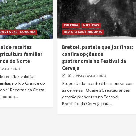
CULTURA
NOTÍCIAS
EVISTA GASTRONOMIA
REVISTA GASTRONOMIA
tal de receitas
Bretzel, pastel e queijos finos:
gricultura familiar
confira opções da
ande do Norte
gastronomia no Festival da
Cerveja
 GASTRONOMIA
 de receitas valoriza
REVISTA GASTRONOMIA
amiliar, no Rio Grande do
Proposta do evento é harmonizar com
book “Receitas da Cesta
as cervejas Quase 20 restaurantes
laborado...
estarão presentes no Festival
Brasileiro da Cerveja para...