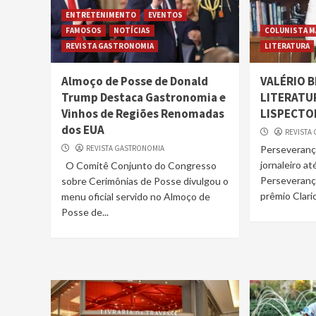
ENTRETENIMENTO
EVENTOS
FAMOSOS
NOTÍCIAS
COLUNISTA M
REVISTA GASTRONOMIA
LITERATURA
Almoço de Posse de Donald
VALÉRIO 
Trump Destaca Gastronomia e
LITERATU
Vinhos de Regiões Renomadas
LISPECTO
dos EUA
REVISTA
REVISTA GASTRONOMIA
Perseveranç
jornaleiro at
O Comitê Conjunto do Congresso
Perseverança
sobre Cerimônias de Posse divulgou o
prêmio Claric
menu oficial servido no Almoço de
Posse de...