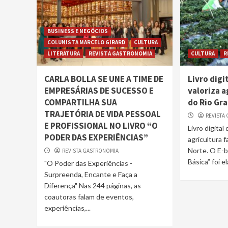
BUSINESS E NEGÓCIOS
COLUNISTA MARCELO GIRARD
CULTURA
LITERATURA
REVISTA GASTRONOMIA
CULTURA
R
CARLA BOLLA SE UNE A TIME DE
Livro digi
EMPRESÁRIAS DE SUCESSO E
valoriza a
COMPARTILHA SUA
do Rio Gr
TRAJETÓRIA DE VIDA PESSOAL
REVISTA
E PROFISSIONAL NO LIVRO “O
Livro digital
PODER DAS EXPERIÊNCIAS”
agricultura f
Norte. O E-
REVISTA GASTRONOMIA
Básica” foi e
"O Poder das Experiências -
Surpreenda, Encante e Faça a
Diferença" Nas 244 páginas, as
coautoras falam de eventos,
experiências,...