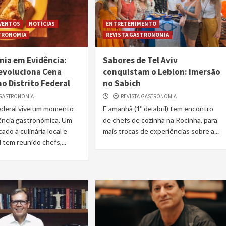
VENTOS
NOTÍCIAS
ENTRETENIMENTO
TRONOMIA
REVISTA GASTRONOMIA
ia em Evidência:
Sabores de Tel Aviv
Revoluciona Cena
conquistam o Leblon: imersão
no Distrito Federal
no Sabich
 GASTRONOMIA
REVISTA GASTRONOMIA
Federal vive um momento
E amanhã (1º de abril) tem encontro
ência gastronómica. Um
de chefs de cozinha na Rocinha, para
cado à culinária local e
mais trocas de experiências sobre a...
 tem reunido chefs,...