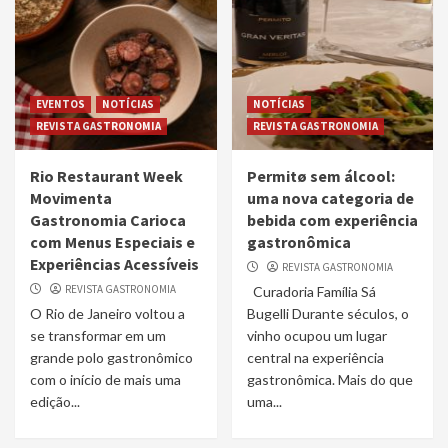
EVENTOS
NOTÍCIAS
NOTÍCIAS
REVISTA GASTRONOMIA
REVISTA GASTRONOMIA
Rio Restaurant Week
Permitø sem álcool:
Movimenta
uma nova categoria de
Gastronomia Carioca
bebida com experiência
com Menus Especiais e
gastronômica
Experiências Acessíveis
REVISTA GASTRONOMIA
REVISTA GASTRONOMIA
Curadoria Família Sá
O Rio de Janeiro voltou a
Bugelli Durante séculos, o
se transformar em um
vinho ocupou um lugar
grande polo gastronômico
central na experiência
com o início de mais uma
gastronômica. Mais do que
edição...
uma...