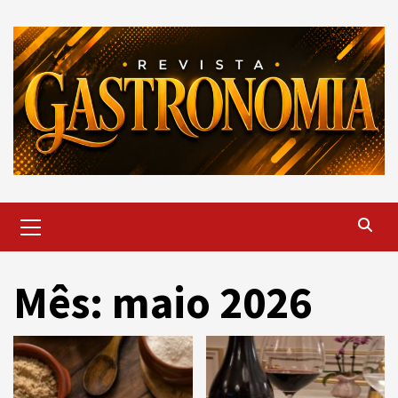
Skip
to
content
Primary
Menu
Mês: maio 2026