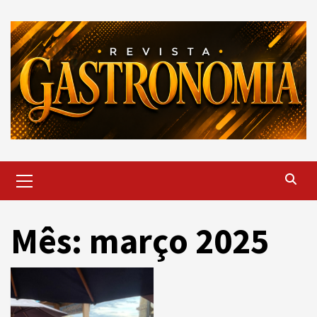
Skip
to
content
Primary
Menu
Mês: março 2025