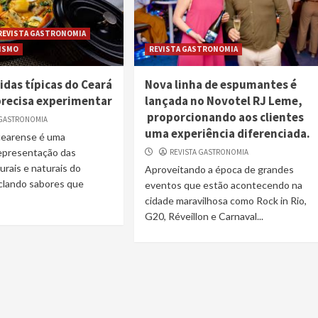
REVISTA GASTRONOMIA
RISMO
REVISTA GASTRONOMIA
idas típicas do Ceará
Nova linha de espumantes é
precisa experimentar
lançada no Novotel RJ Leme,
proporcionando aos clientes
 GASTRONOMIA
uma experiência diferenciada.
 cearense é uma
representação das
REVISTA GASTRONOMIA
urais e naturais do
Aproveitando a época de grandes
clando sabores que
eventos que estão acontecendo na
cidade maravilhosa como Rock in Rio,
G20, Réveillon e Carnaval...