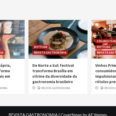
COLUNISTA M
NOTÍCIAS
NOTÍCIAS
IA
REVISTA GASTRONOMIA
REVISTA GAS
ópria,
De Norte a Sul: festival
Vinhos Pri
sforma
transforma Brasília em
consumidor
ais em
vitrine da diversidade da
impulsiona
gastronomia brasileira
rótulos pr
NOMIA
REVISTA GASTRONOMIA
REVISTA
REVISTA GASTRONOMIA
|
CoverNews
by AF themes.