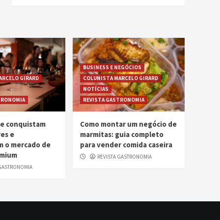
BUSINESS E NEGÓCIOS
ARCELO GIRARD
COLUNISTA MARCELO GIRARD
NOTÍCIAS
TRONOMIA
REVISTA GASTRONOMIA
me conquistam
Como montar um negócio de
es e
marmitas: guia completo
m o mercado de
para vender comida caseira
emium
REVISTA GASTRONOMIA
 GASTRONOMIA