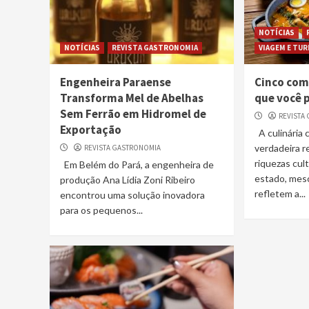
NOTÍCIAS
NOTÍCIAS
REVISTA GASTRONOMIA
VIAGEM E TU
Engenheira Paraense
Cinco com
Transforma Mel de Abelhas
que você 
Sem Ferrão em Hidromel de
REVISTA
Exportação
A culinária
verdadeira 
REVISTA GASTRONOMIA
riquezas cult
Em Belém do Pará, a engenheira de
estado, mes
produção Ana Lídia Zoni Ribeiro
refletem a...
encontrou uma solução inovadora
para os pequenos...