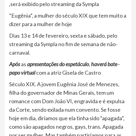
,será exibido pelo streaming da Sympla
“Eugênia”, a mulher do século XIX que tem muito a
dizer para a mulher de hoje
Dias 13 e 14 de fevereiro, sexta e sábado, pelo
streaming da Sympla no fim de semana de não-
carnaval.
Após
as
apresentações do espetáculo
,
haverá bate
–
papo virtual
com a atriz Gisela de Castro
Século XIX. A jovem Eugênia José de Menezes,
filha do governador de Minas Gerais, tem um
romance com Dom João VI, engravida e é expulsa
da Corte, sendo exilada num convento. Se fosse
hoje em dia, diríamos que ela tinha sido “apagada”,
como são apagados negros, gays, trans. Apagada
por ser mulher. Mas também partiríamos para as