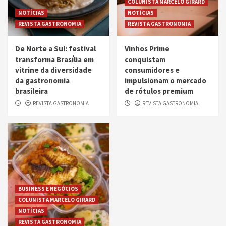
COLUNISTA MARCELO GIRARD
NOTÍCIAS
NOTÍCIAS
REVISTA GASTRONOMIA
REVISTA GASTRONOMIA
De Norte a Sul: festival
Vinhos Prime
transforma Brasília em
conquistam
vitrine da diversidade
consumidores e
da gastronomia
impulsionam o mercado
brasileira
de rótulos premium
REVISTA GASTRONOMIA
REVISTA GASTRONOMIA
BUSINESS E NEGÓCIOS
COLUNISTA MARCELO GIRARD
NOTÍCIAS
REVISTA GASTRONOMIA